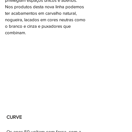
privilegiam espaços únicos e abertos.
Nos produtos desta nova linha podemos
ter acabamentos em carvalho natural,
nogueira, lacados em cores neutras como
o branco e cinza e puxadores que
combinam.
CURVE
Os anos 50 voltam com força, com a